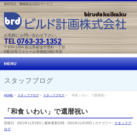
建材商品・機械製品の設計サービス
お気軽にお問い合わせ下さい。
TEL
0763-33-1352
〒939-1364 富山県砺波市豊町一丁目
8番10号ファミール壱番館2階1号室
MENU
スタッフブログ
HOME
»
スタッフブログ
»
スタッフブログ
»
「和食 いわい」で還暦祝い
「和食 いわい」で還暦祝い
投稿日 : 2021年11月29日
最終更新日時 : 2021年11月29日
カテゴリー :
スタッフブ
ログ