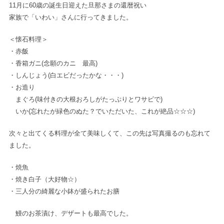
11月に60歳の誕生日迎えた旦那さまの還暦祝い
家族で「いわい」さんに行ってきました。
＜懐石料理＞
・赤飯
・香箱ガニ(念願のカニ 最高)
・しんじょう(白エビだったかな・・・)
・お造り
まぐろ(味付きの大根おろしがたっぷりとワサビで)
いか(忘れたが緑色のぬた？でいただいた、これが絶品☆☆☆)
次々と出てくる料理が全て美味しくて、この先は写真撮るのも忘れて
ました。
・焼魚
・焼き白子（大好物☆）
・三人分の綺麗な小鉢が盛られたお膳
鰻のお茶漬け、デザートも最高でした。