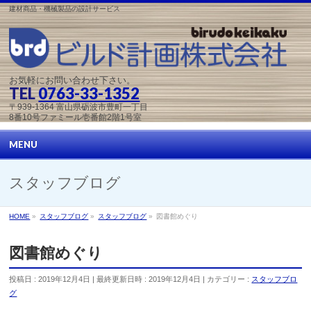
建材商品・機械製品の設計サービス
お気軽にお問い合わせ下さい。
TEL
0763-33-1352
〒939-1364 富山県砺波市豊町一丁目
8番10号ファミール壱番館2階1号室
MENU
スタッフブログ
HOME
»
スタッフブログ
»
スタッフブログ
»
図書館めぐり
図書館めぐり
投稿日 : 2019年12月4日
最終更新日時 : 2019年12月4日
カテゴリー :
スタッフブロ
グ