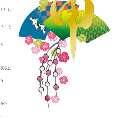
様方にお
えのこと
賜り、
の実現に
えを
心から
す。
。