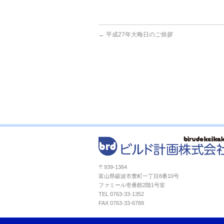
←
平成27年大晦日のご挨拶
〒939-1364
富山県砺波市豊町一丁目8番10号
ファミール壱番館2階1号室
TEL 0763-33-1352
FAX 0763-33-6789