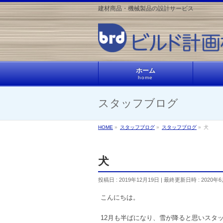
建材商品・機械製品の設計サービス
ホーム
home
スタッフブログ
HOME
»
スタッフブログ
»
スタッフブログ
»
犬
犬
投稿日 : 2019年12月19日
最終更新日時 : 2020年
こんにちは。
12月も半ばになり、雪が降ると思いスタ