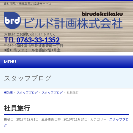
建材商品・機械製品の設計サービス
お気軽にお問い合わせ下さい。
TEL
0763-33-1352
〒939-1364 富山県砺波市豊町一丁目
8番10号ファミール壱番館2階1号室
MENU
スタッフブログ
HOME
»
スタッフブログ
»
スタッフブログ
»
社員旅行
社員旅行
投稿日 : 2017年12月1日
最終更新日時 : 2018年11月24日
カテゴリー :
スタッフブロ
グ