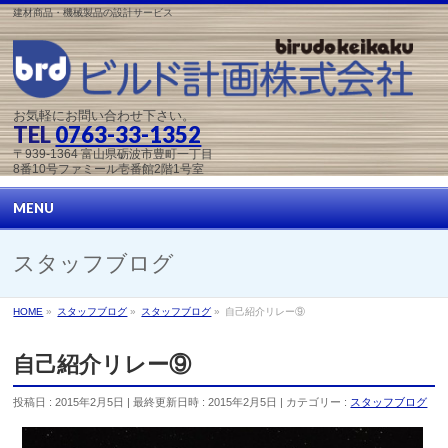
建材商品・機械製品の設計サービス
お気軽にお問い合わせ下さい。
TEL
0763-33-1352
〒939-1364 富山県砺波市豊町一丁目
8番10号ファミール壱番館2階1号室
MENU
スタッフブログ
HOME
»
スタッフブログ
»
スタッフブログ
»
自己紹介リレー⑨
自己紹介リレー⑨
投稿日 : 2015年2月5日
最終更新日時 : 2015年2月5日
カテゴリー :
スタッフブログ