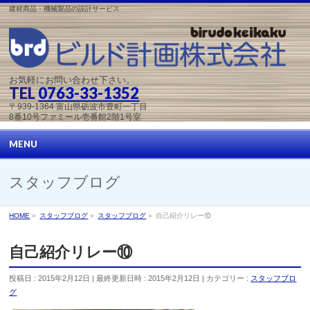
建材商品・機械製品の設計サービス
お気軽にお問い合わせ下さい。
TEL
0763-33-1352
〒939-1364 富山県砺波市豊町一丁目
8番10号ファミール壱番館2階1号室
MENU
スタッフブログ
HOME
»
スタッフブログ
»
スタッフブログ
»
自己紹介リレー⑩
自己紹介リレー⑩
投稿日 : 2015年2月12日
最終更新日時 : 2015年2月12日
カテゴリー :
スタッフブロ
グ