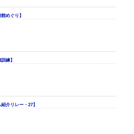
書館めぐり】
難訓練】
紹介リレー・27】