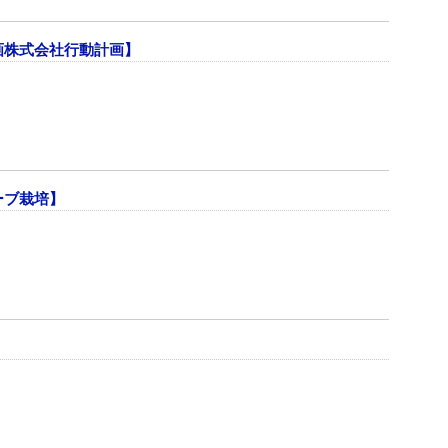
画株式会社行動計画】
ーブ栽培】
】