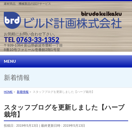
建材商品・機械製品の設計サービス
お気軽にお問い合わせ下さい。
TEL
0763-33-1352
〒939-1364 富山県砺波市豊町一丁目
8番10号ファミール壱番館2階1号室
MENU
新着情報
HOME
»
新着情報
»
スタッフブログを更新しました【ハーブ栽培】
スタッフブログを更新しました【ハーブ
栽培】
投稿日 : 2019年5月13日
最終更新日時 : 2019年5月13日