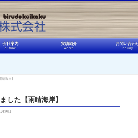
会社案内
実績紹介
お問い合わ
outline
works
inquiry
雨晴海岸】
ました【雨晴海岸】
1月26日