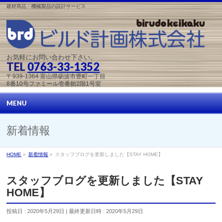
建材商品・機械製品の設計サービス
お気軽にお問い合わせ下さい。
TEL
0763-33-1352
〒939-1364 富山県砺波市豊町一丁目
8番10号ファミール壱番館2階1号室
MENU
新着情報
HOME
»
新着情報
»
スタッフブログを更新しました【STAY HOME】
スタッフブログを更新しました【STAY
HOME】
投稿日 : 2020年5月29日
最終更新日時 : 2020年5月29日