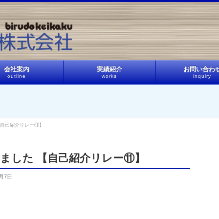
会社案内
実績紹介
お問い合わ
outline
works
inquiry
【自己紹介リレー⑪】
ました 【自己紹介リレー⑪】
0月7日